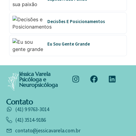
Decisões E Posicionamentos
Eu Sou Gente Grande
Jéssica Varela
Psicóloga e
Neuropsicóloga
Contato
(41) 9 9763-3014
(41) 3514-9186
contato@jessicavarela.com.br